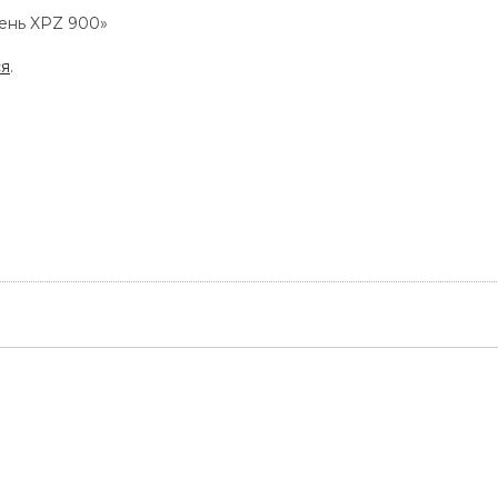
мень XPZ 900»
ся
.