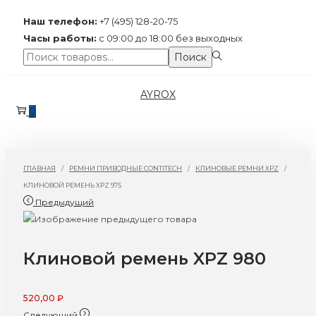
Наш телефон:
+7 (495) 128-20-75
Часы работы:
с 09:00 до 18:00 без выходных
Поиск:>
Поиск
Перейти
Перейти
AYROX
к
к
0
навигации
содержимому
ГЛАВНАЯ
/
РЕМНИ ПРИВОДНЫЕ CONTITECH
/
КЛИНОВЫЕ РЕМНИ XPZ
/
КЛИНОВОЙ РЕМЕНЬ XPZ 975
Предыдущий
Клиновой ремень XPZ 980
520,00
₽
Следующий