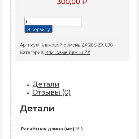
300,00
₽
Количество
товара
В корзину
Клиновой
ремень
Артикул:
Клиновой ремень ZX 26,5 ZX 696
ZX
Категория:
Клиновые ремни ZX
26,5
ZX
696
Детали
Отзывы (0)
Детали
Расчётная длина (мм)
696