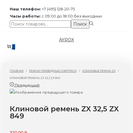
Наш телефон:
+7 (495) 128-20-75
Часы работы:
с 09:00 до 18:00 без выходных
Поиск:>
Поиск
Перейти
Перейти
AYROX
к
к
0
навигации
содержимому
ГЛАВНАЯ
/
РЕМНИ ПРИВОДНЫЕ CONTITECH
/
КЛИНОВЫЕ РЕМНИ ZX
/
КЛИНОВОЙ РЕМЕНЬ ZX 32,3 ZX 843
Предыдущий
Клиновой ремень ZX 32,5 ZX
849
320,00
₽