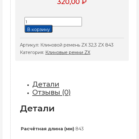
320,00
₽
Количество
товара
В корзину
Клиновой
ремень
Артикул:
Клиновой ремень ZX 32,3 ZX 843
ZX
Категория:
Клиновые ремни ZX
32,3
ZX
843
Детали
Отзывы (0)
Детали
Расчётная длина (мм)
843