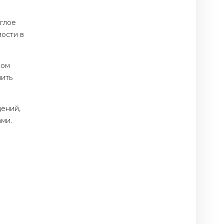
глое
ости в
ком
чить
ений,
ами.