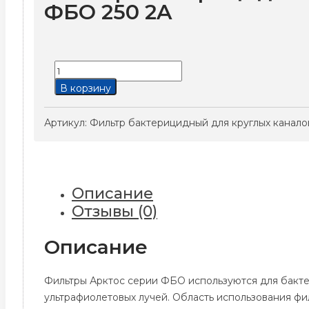
ФБО 250 2A
Количество
товара
В корзину
Фильтр
бактерицидный
Артикул:
Фильтр бактерицидный для круглых канало
для
круглых
каналов
Арктос
Описание
ФБО
Отзывы (0)
250
2A
Описание
Фильтры Арктос серии ФБО используются для бакт
ультрафиолетовых лучей. Область использования ф