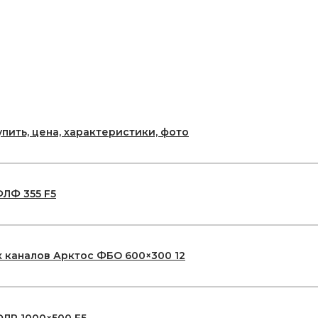
пить, цена, характеристики, фото
ЛФ 355 F5
 каналов Арктос ФБО 600×300 12
ЛР 1000×500 F5