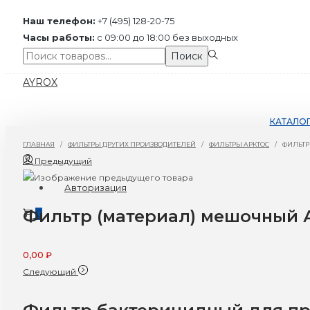
Наш телефон:
+7 (495) 128-20-75
Часы работы:
с 09:00 до 18:00 без выходных
Поиск:>
Поиск
Перейти
Перейти
AYROX
к
к
навигации
содержимому
КАТАЛО
ГЛАВНАЯ
/
ФИЛЬТРЫ ДРУГИХ ПРОИЗВОДИТЕЛЕЙ
/
ФИЛЬТРЫ АРКТОС
/
ФИЛЬТР
Предыдущий
Авторизация
Фильтр (материал) мешочный А
0
0,00
₽
Следующий