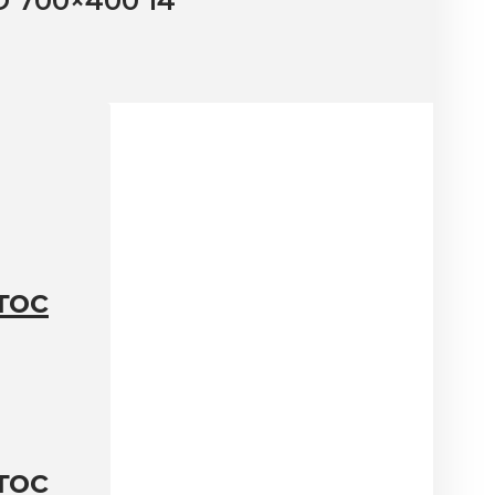
 700×400 14
тос
тос