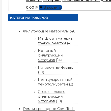
0,00
₽
В корзину
КАТЕГОРИИ ТОВАРОВ
Фильтрующие материалы
(40)
MeltBlown материал
тонкой очистки
(4)
Нетканый
фильтрующий
материал
(14)
Потолочный фильтр
(10)
Ретикулированный
пенополиуретан
(2)
Стекловолокно
фильтрующий
материал
(10)
Ремни приводные ContiTech