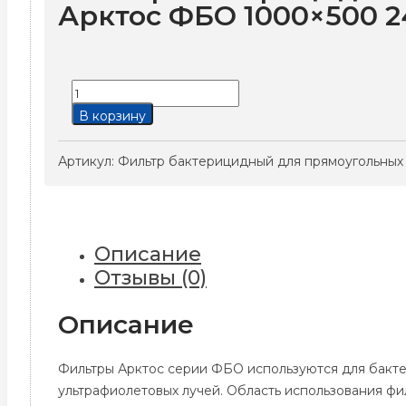
Арктос ФБО 1000×500 
Количество
товара
В корзину
Фильтр
бактерицидный
Артикул:
Фильтр бактерицидный для прямоугольных
для
прямоугольных
каналов
Арктос
Описание
ФБО
Отзывы (0)
1000x500
24A
Описание
Фильтры Арктос серии ФБО используются для бакт
ультрафиолетовых лучей. Область использования ф