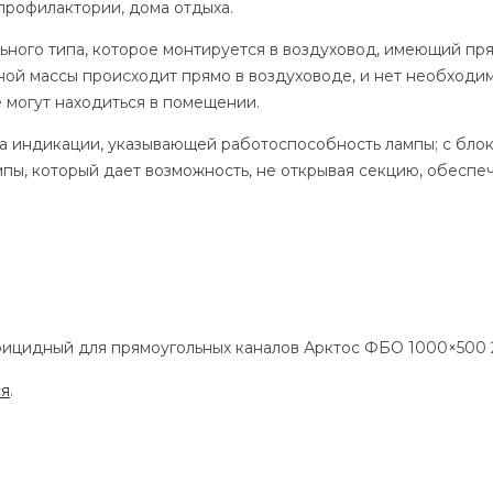
 профилактории, дома отдыха.
ьного типа, которое монтируется в воздуховод, имеющий пр
ой массы происходит прямо в воздуховоде, и нет необходим
 могут находиться в помещении.
а индикации, указывающей работоспособность лампы; с бло
пы, который дает возможность, не открывая секцию, обеспе
ерицидный для прямоугольных каналов Арктос ФБО 1000×500 
ся
.