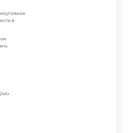
ямоугольное
ости в
ком
чить
24A»