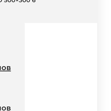
 500×300 6
лов
лов