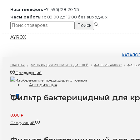
Наш телефон:
+7 (495) 128-20-75
Часы работы:
с 09:00 до 18:00 без выходных
Поиск:>
Поиск
Перейти
Перейти
AYROX
к
к
навигации
содержимому
КАТАЛО
ГЛАВНАЯ
/
ФИЛЬТРЫ ДРУГИХ ПРОИЗВОДИТЕЛЕЙ
/
ФИЛЬТРЫ АРКТОС
/
ФИЛЬТР
Предыдущий
Авторизация
Фильтр бактерицидный для кру
0
0,00
₽
Следующий