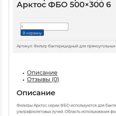
Арктос ФБО 500×300 6
Количество
товара
В корзину
Фильтр
бактерицидный
Артикул:
Фильтр бактерицидный для прямоугольных
для
прямоугольных
каналов
Арктос
Описание
ФБО
Отзывы (0)
500x300
6
Описание
Фильтры Арктос серии ФБО используются для бакт
ультрафиолетовых лучей. Область использования ф