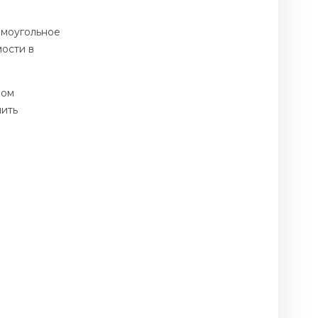
ямоугольное
ости в
ком
чить