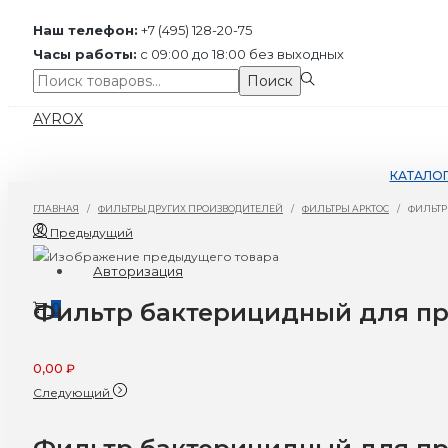
Наш телефон:
+7 (495) 128-20-75
Часы работы:
с 09:00 до 18:00 без выходных
Поиск:>
Поиск
Перейти
Перейти
AYROX
к
к
навигации
содержимому
КАТАЛО
ГЛАВНАЯ
/
ФИЛЬТРЫ ДРУГИХ ПРОИЗВОДИТЕЛЕЙ
/
ФИЛЬТРЫ АРКТОС
/
ФИЛЬТР
Предыдущий
Авторизация
Фильтр бактерицидный для пр
0
0,00
₽
Следующий