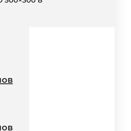
 500×300 8
лов
лов