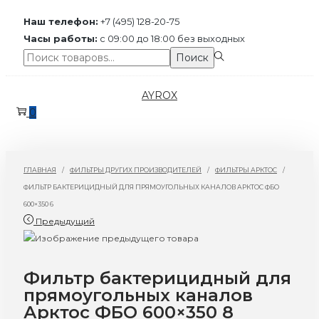
Наш телефон:
+7 (495) 128-20-75
Часы работы:
с 09:00 до 18:00 без выходных
Поиск:>
Поиск
Перейти
Перейти
AYROX
к
к
0
навигации
содержимому
ГЛАВНАЯ
/
ФИЛЬТРЫ ДРУГИХ ПРОИЗВОДИТЕЛЕЙ
/
ФИЛЬТРЫ АРКТОС
/
ФИЛЬТР БАКТЕРИЦИДНЫЙ ДЛЯ ПРЯМОУГОЛЬНЫХ КАНАЛОВ АРКТОС ФБО
600×350 6
Предыдущий
Фильтр бактерицидный для
прямоугольных каналов
Арктос ФБО 600×350 8