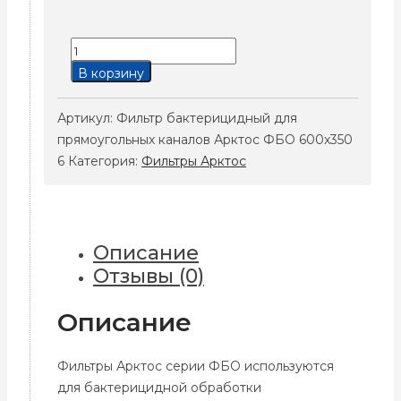
Количество
товара
В корзину
Фильтр
бактерицидный
Артикул:
Фильтр бактерицидный для
для
прямоугольных каналов Арктос ФБО 600x350
прямоугольных
6
Категория:
Фильтры Арктос
каналов
Арктос
ФБО
600x350
Описание
6
Отзывы (0)
Описание
Фильтры Арктос серии ФБО используются
для бактерицидной обработки