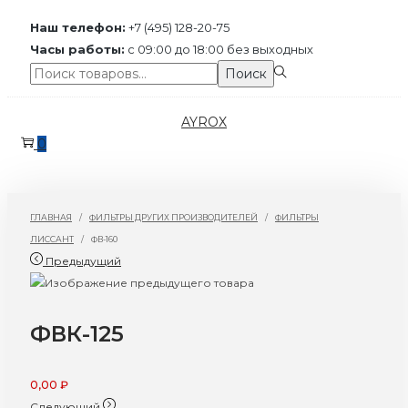
Наш телефон:
+7 (495) 128-20-75
Часы работы:
с 09:00 до 18:00 без выходных
Поиск:>
Поиск
Перейти
Перейти
AYROX
к
к
0
навигации
содержимому
ГЛАВНАЯ
/
ФИЛЬТРЫ ДРУГИХ ПРОИЗВОДИТЕЛЕЙ
/
ФИЛЬТРЫ
ЛИССАНТ
/
ФВ-160
Предыдущий
ФВК-125
0,00
₽
Следующий