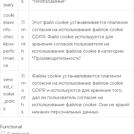
s
"Необходимые".
ssary
cooki
elawi
11
Этот файл cookie устанавливается плагином
nfo-
m
согласия на использование файлов cookie
chec
o
GDPR. Файл cookie используется для
kbox-
nt
хранения согласия пользователя на
perfo
h
использование файлов cookie в категории
rman
s
"Производительность".
ce
11
Файлы cookie устанавливаются плагином
view
m
согласия на использование файлов cookie
ed_c
o
GDPR и используются для хранения того,
ookie
nt
дал ли пользователь согласие на
_polic
h
использование файлов cookie. Они не хранят
y
s
никаких персональных данных.
Functional
Functional