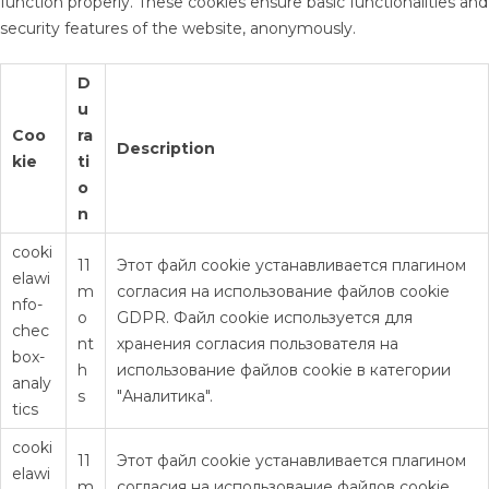
function properly. These cookies ensure basic functionalities and
security features of the website, anonymously.
D
u
Coo
ra
Description
kie
ti
o
n
cooki
11
Этот файл cookie устанавливается плагином
elawi
m
согласия на использование файлов cookie
nfo-
o
GDPR. Файл cookie используется для
chec
nt
хранения согласия пользователя на
box-
h
использование файлов cookie в категории
analy
s
"Аналитика".
tics
cooki
11
Этот файл cookie устанавливается плагином
elawi
m
согласия на использование файлов cookie