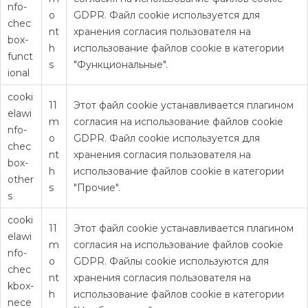
nfo-
o
GDPR. Файл cookie используется для
chec
nt
хранения согласия пользователя на
box-
h
использование файлов cookie в категории
funct
s
"Функциональные".
ional
cooki
11
Этот файл cookie устанавливается плагином
elawi
m
согласия на использование файлов cookie
nfo-
o
GDPR. Файл cookie используется для
chec
nt
хранения согласия пользователя на
box-
h
использование файлов cookie в категории
other
s
"Прочие".
s
cooki
11
Этот файл cookie устанавливается плагином
elawi
m
согласия на использование файлов cookie
nfo-
o
GDPR. Файлы cookie используются для
chec
nt
хранения согласия пользователя на
kbox-
h
использование файлов cookie в категории
nece