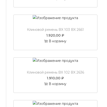
н
о
в
о
й
Клиновой ремень BX 103 BX 2661
р
1.920,00
₽
е
В корзину
м
е
н
ь
B
X
Клиновой ремень BX 102 BX 2636
7
1.910,00
₽
9
В корзину
B
X
2
0