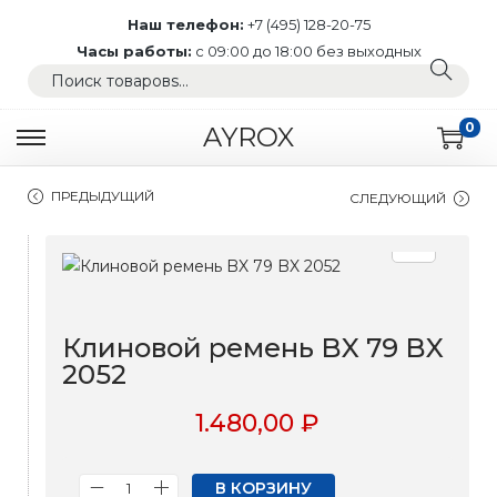
Наш телефон:
+7 (495) 128-20-75
Часы работы:
с 09:00 до 18:00 без выходных
П
Поиск
о
0
и
AYROX
П
П
с
е
е
к
ПРЕДЫДУЩИЙ
СЛЕДУЮЩИЙ
р
р
:
е
е
>
й
й
т
т
и
и
к
к
Клиновой ремень BX 79 BX
н
с
2052
а
о
в
д
1.480,00
₽
и
е
г
р
В КОРЗИНУ
а
ж