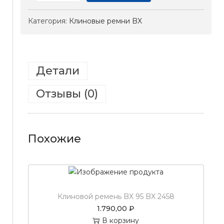
К
ц
и
о
Категория:
Клиновые ремни BX
и
м
л
и
о
и
м
ч
у
е
Детали
с
т
Отзывы (0)
в
о
т
о
Похожие
в
а
р
а
К
Клиновой ремень BX 95 BX 2458
л
1.790,00
₽
и
В корзину