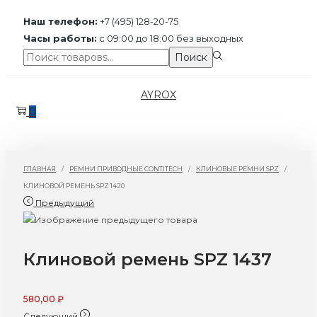
Наш телефон:
+7 (495) 128-20-75
Часы работы:
с 09:00 до 18:00 без выходных
Поиск:>
Поиск
Перейти
Перейти
AYROX
к
к
0
навигации
содержимому
ГЛАВНАЯ
/
РЕМНИ ПРИВОДНЫЕ CONTITECH
/
КЛИНОВЫЕ РЕМНИ SPZ
/
КЛИНОВОЙ РЕМЕНЬ SPZ 1420
Предыдущий
Клиновой ремень SPZ 1437
580,00
₽
Следующий