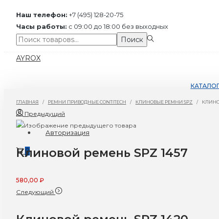
Наш телефон:
+7 (495) 128-20-75
Часы работы:
с 09:00 до 18:00 без выходных
Поиск:>
Поиск
Перейти
Перейти
AYROX
к
к
навигации
содержимому
КАТАЛО
ГЛАВНАЯ
/
РЕМНИ ПРИВОДНЫЕ CONTITECH
/
КЛИНОВЫЕ РЕМНИ SPZ
/
КЛИНО
Предыдущий
Авторизация
Клиновой ремень SPZ 1457
0
580,00
₽
Следующий