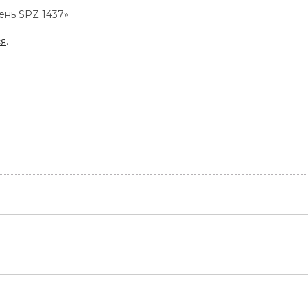
ень SPZ 1437»
ся
.