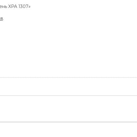
ень XPA 1307»
ся
.