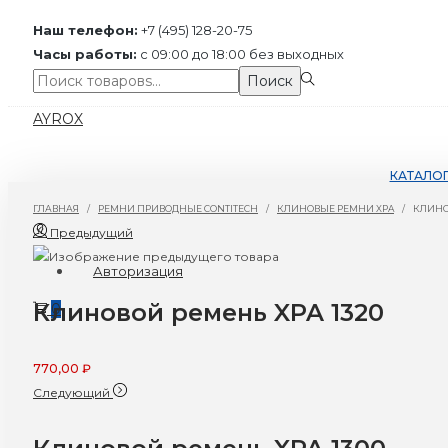
Наш телефон:
+7 (495) 128-20-75
Часы работы:
с 09:00 до 18:00 без выходных
Поиск:>
Поиск
Перейти
Перейти
AYROX
к
к
навигации
содержимому
КАТАЛО
ГЛАВНАЯ
/
РЕМНИ ПРИВОДНЫЕ CONTITECH
/
КЛИНОВЫЕ РЕМНИ XPA
/
КЛИНО
Предыдущий
Авторизация
Клиновой ремень XPA 1320
0
770,00
₽
Следующий