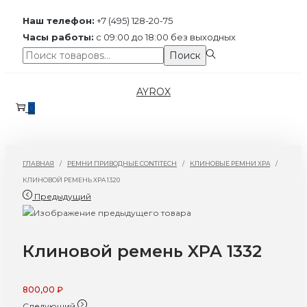
Наш телефон:
+7 (495) 128-20-75
Часы работы:
с 09:00 до 18:00 без выходных
Поиск:>
Поиск
Перейти
Перейти
AYROX
к
к
0
навигации
содержимому
ГЛАВНАЯ
/
РЕМНИ ПРИВОДНЫЕ CONTITECH
/
КЛИНОВЫЕ РЕМНИ XPA
/
КЛИНОВОЙ РЕМЕНЬ XPA 1320
Предыдущий
Клиновой ремень XPA 1332
800,00
₽
Следующий