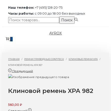
Наш телефон:
+7 (495) 128-20-75
Часы работы:
с 09:00 до 18:00 без выходных
Поиск:>
Поиск
Перейти
Перейти
AYROX
к
к
0
навигации
содержимому
ГЛАВНАЯ
/
РЕМНИ ПРИВОДНЫЕ CONTITECH
/
КЛИНОВЫЕ РЕМНИ XPA
/
КЛИНОВОЙ РЕМЕНЬ XPA 967
Предыдущий
Клиновой ремень XPA 982
560,00
₽
Следующий