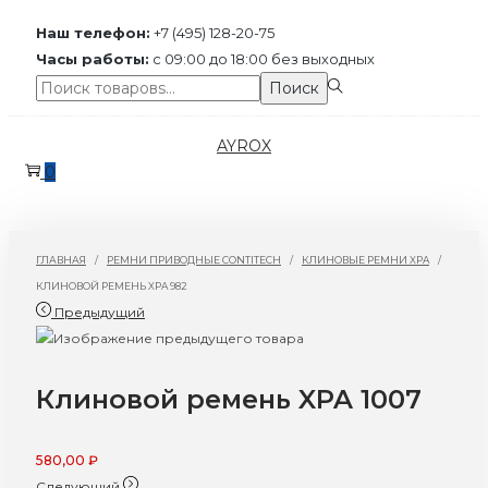
Наш телефон:
+7 (495) 128-20-75
Часы работы:
с 09:00 до 18:00 без выходных
Поиск:>
Поиск
Перейти
Перейти
AYROX
к
к
0
навигации
содержимому
ГЛАВНАЯ
/
РЕМНИ ПРИВОДНЫЕ CONTITECH
/
КЛИНОВЫЕ РЕМНИ XPA
/
КЛИНОВОЙ РЕМЕНЬ XPA 982
Предыдущий
Клиновой ремень XPA 1007
580,00
₽
Следующий