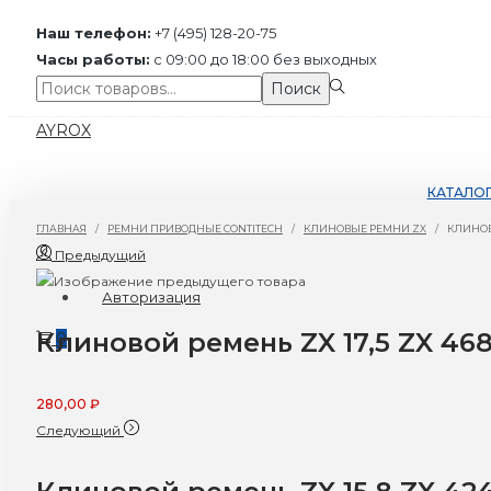
Наш телефон:
+7 (495) 128-20-75
Часы работы:
с 09:00 до 18:00 без выходных
Поиск:>
Поиск
Перейти
Перейти
AYROX
к
к
навигации
содержимому
КАТАЛО
ГЛАВНАЯ
/
РЕМНИ ПРИВОДНЫЕ CONTITECH
/
КЛИНОВЫЕ РЕМНИ ZX
/
КЛИНОВО
Предыдущий
Авторизация
Клиновой ремень ZX 17,5 ZX 46
0
280,00
₽
Следующий