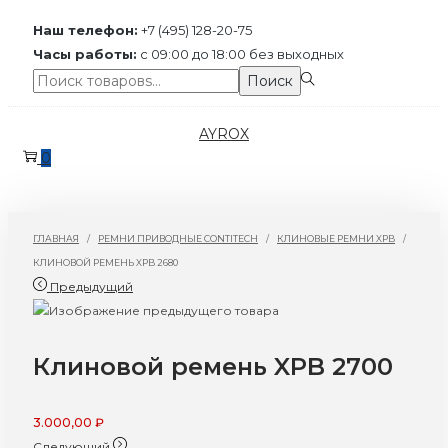
Наш телефон:
+7 (495) 128-20-75
Часы работы:
с 09:00 до 18:00 без выходных
Поиск:>
Поиск
Перейти
Перейти
AYROX
к
к
0
навигации
содержимому
ГЛАВНАЯ
/
РЕМНИ ПРИВОДНЫЕ CONTITECH
/
КЛИНОВЫЕ РЕМНИ XPB
/
КЛИНОВОЙ РЕМЕНЬ XPB 2680
Предыдущий
Клиновой ремень XPB 2700
3.000,00
₽
Следующий